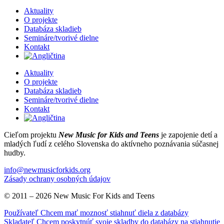
Aktuality
O projekte
Databáza skladieb
Semináre/tvorivé dielne
Kontakt
Aktuality
O projekte
Databáza skladieb
Semináre/tvorivé dielne
Kontakt
Cieľom projektu
New Music for Kids and Teens
je zapojenie detí a
mladých ľudí z celého Slovenska do aktívneho poznávania súčasnej
hudby.
info@newmusicforkids.org
Zásady ochrany osobných údajov
© 2011 – 2026 New Music For Kids and Teens
Používateľ
Chcem mať moznosť stiahnuť diela z databázy
Skladateľ
Chcem poskytnúť svoje skladby do databázy na stiahnutie