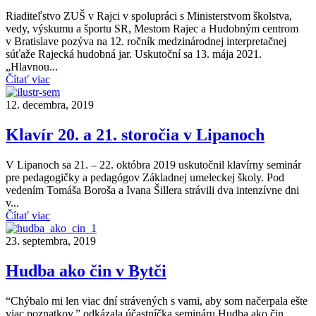
Riaditeľstvo ZUŠ v Rajci v spolupráci s Ministerstvom školstva,
vedy, výskumu a športu SR, Mestom Rajec a Hudobným centrom
v Bratislave pozýva na 12. ročník medzinárodnej interpretačnej
súťaže Rajecká hudobná jar. Uskutoční sa 13. mája 2021.
„Hlavnou...
Čítať viac
12. decembra, 2019
Klavír 20. a 21. storočia v Lipanoch
V Lipanoch sa 21. – 22. októbra 2019 uskutočnil klavírny seminár
pre pedagogičky a pedagógov Základnej umeleckej školy. Pod
vedením Tomáša Boroša a Ivana Šillera strávili dva intenzívne dni
v...
Čítať viac
23. septembra, 2019
Hudba ako čin v Bytči
“Chýbalo mi len viac dní strávených s vami, aby som načerpala ešte
viac poznatkov,” odkázala účastníčka semináru Hudba ako čin