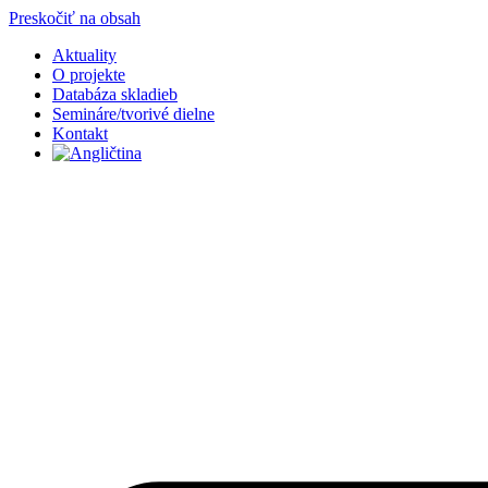
Preskočiť na obsah
Aktuality
O projekte
Databáza skladieb
Semináre/tvorivé dielne
Kontakt